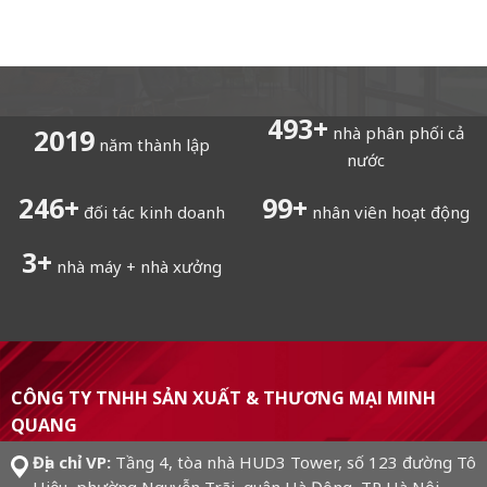
496
+
nhà phân phối cả
2019
năm thành lập
nước
248
+
99
+
đối tác kinh doanh
nhân viên hoạt động
3
+
nhà máy + nhà xưởng
CÔNG TY TNHH SẢN XUẤT & THƯƠNG MẠI MINH
QUANG
Địa chỉ VP:
Tầng 4, tòa nhà HUD3 Tower, số 123 đường Tô
Hiệu, phường Nguyễn Trãi, quận Hà Đông, TP Hà Nội,