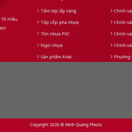
Tấm lợp lấy sáng
Chính s
Tô Hiệu,
Tấp cốp pha nhựa
Chính sá
Nam
Tôn nhựa PVC
Chính sá
Ngói nhựa
Chính sá
Sản phẩm khác
Phương 
Copyright 2026 © Minh Quang Plastic