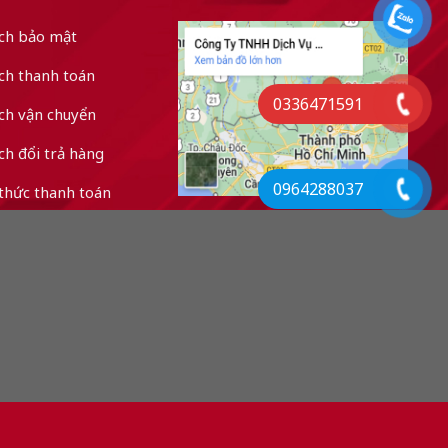
ách bảo mật
ch thanh toán
0336471591
ch vận chuyển
ch đổi trả hàng
0964288037
thức thanh toán