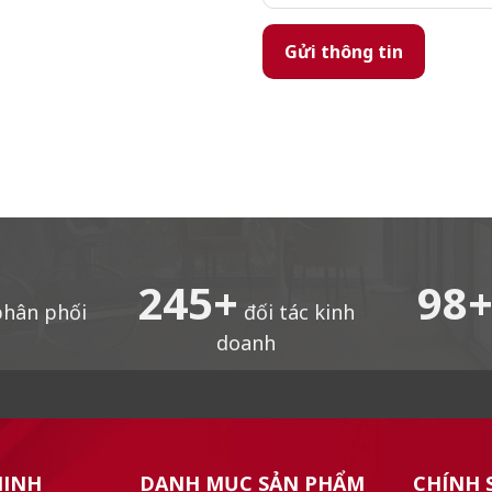
248
+
99
hân phối
đối tác kinh
c
doanh
MINH
DANH MỤC SẢN PHẨM
CHÍNH 