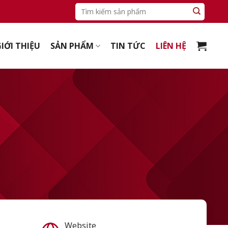
Tìm
kiếm:
IỚI THIỆU
SẢN PHẨM
TIN TỨC
LIÊN HỆ
Website