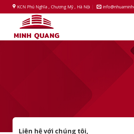
Chuyển
KCN Phú Nghĩa , Chương Mỹ , Hà Nội
info@nhuaminh
đến
nội
dung
Liên hệ với chúng tôi,