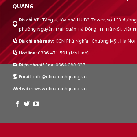
QUANG
Địa chỉ VP:
Tầng 4, tòa nhà HUD3 Tower, số 123 đường 
phường Nguyễn Trãi, quận Hà Đông, TP Hà Nội, Việt 
Địa chỉ nhà máy:
KCN Phú Nghĩa , Chương Mỹ , Hà Nội
Hotline:
0336 471 591 (Ms.Linh)
Điện thoại/ Fax:
0964 288 037
Email:
info@nhuaminhquang.vn
Website:
www.nhuaminhquang.vn