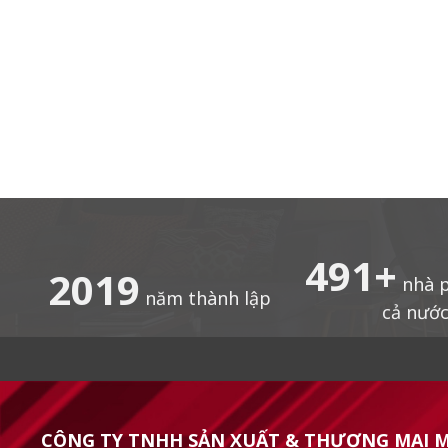
497
+
2019
nhà p
năm thành lập
cả nướ
CÔNG TY TNHH SẢN XUẤT & THƯƠNG MẠI 