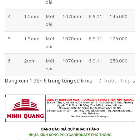
dài
4
1.2mm
Mét
1070mm
6,9,11
145.000
dài
5
1.5mm
Mét
1070mm
6,9,11
175.000
dài
6
2mm
Mét
1070mm
6,9,11
250.000
dài
Đang xem 1 đến 6 trong tổng số 6 mục
Trước
Tiếp