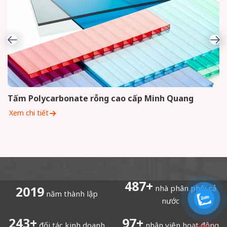
Tấm Polycarbonate rỗng cao cấp Minh Quang
Xem chi tiết
498
+
nhà phân phối cả
2019
năm thành lập
nước
100
+
nhân viên hoạt