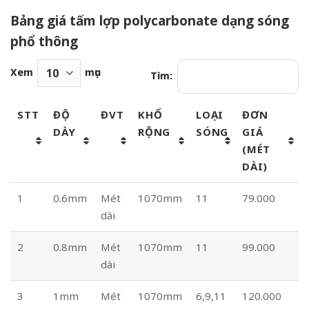
Bảng giá tấm lợp polycarbonate dạng sóng
phổ thông
Xem
mục
Tìm:
STT
ĐỘ
ĐVT
KHỔ
LOẠI
ĐƠN
DÀY
RỘNG
SÓNG
GIÁ
(MÉT
DÀI)
1
0.6mm
Mét
1070mm
11
79.000
dài
2
0.8mm
Mét
1070mm
11
99.000
dài
3
1mm
Mét
1070mm
6,9,11
120.000