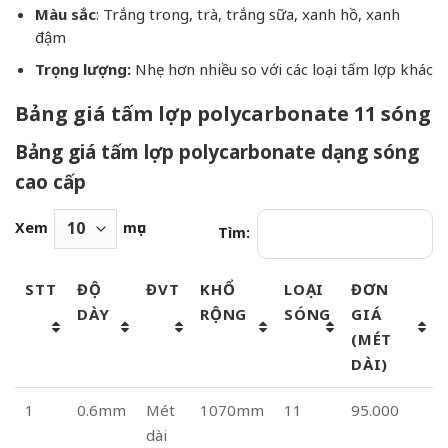
Màu sắc
: Trắng trong, trà, trắng sữa, xanh hồ, xanh
đậm
Trọng lượng:
Nhẹ hơn nhiều so với các loại tấm lợp khác
Bảng giá tấm lợp polycarbonate 11 sóng
Bảng giá tấm lợp polycarbonate dạng sóng
cao cấp
Xem
mục
Tìm:
STT
ĐỘ
ĐVT
KHỔ
LOẠI
ĐƠN
DÀY
RỘNG
SÓNG
GIÁ
(MÉT
DÀI)
1
0.6mm
Mét
1070mm
11
95.000
dài