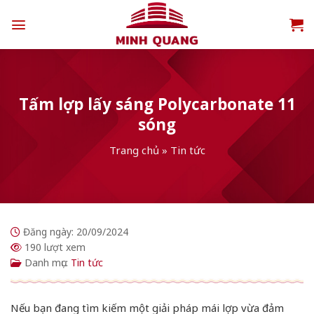
Chuyển
đến
nội
dung
Tấm lợp lấy sáng Polycarbonate 11
sóng
Trang chủ
»
Tin tức
Đăng ngày: 20/09/2024
190 lượt xem
Danh mục:
Tin tức
Nếu bạn đang tìm kiếm một giải pháp mái lợp vừa đảm