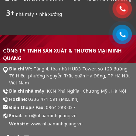
249
+
đối tác kinh doanh
động
3
+
nhà máy + nhà xưởng
CÔNG TY TNHH SẢN XUẤT & THƯƠNG MẠI MINH
QUANG
Địa chỉ VP:
Tầng 4, tòa nhà HUD3 Tower, số 123 đường
Tô Hiệu, phường Nguyễn Trãi, quận Hà Đông, TP Hà Nội,
Việt Nam
Địa chỉ nhà máy:
KCN Phú Nghĩa , Chương Mỹ , Hà Nội
Hotline:
0336 471 591 (Ms.Linh)
Điện thoại/ Fax:
0964 288 037
Email:
info@nhuaminhquang.vn
Website:
www.nhuaminhquang.vn