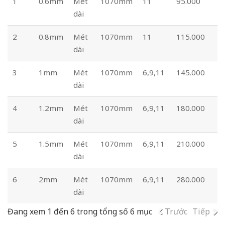
1
0.6mm
Mét
1070mm
11
95.000
dài
2
0.8mm
Mét
1070mm
11
115.000
dài
3
1mm
Mét
1070mm
6,9,11
145.000
dài
4
1.2mm
Mét
1070mm
6,9,11
180.000
dài
5
1.5mm
Mét
1070mm
6,9,11
210.000
dài
6
2mm
Mét
1070mm
6,9,11
280.000
dài
Đang xem 1 đến 6 trong tổng số 6 mục
Trước
Tiếp