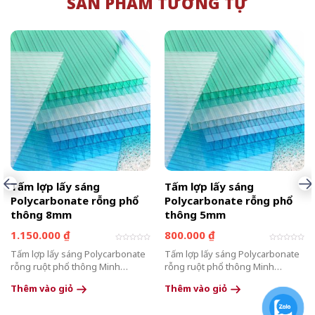
SẢN PHẨM TƯƠNG TỰ
Tấm lợp lấy sáng
Tấm lợp lấy sáng
Polycarbonate rỗng phổ
Polycarbonate rỗng phổ
thông 8mm
thông 5mm
1.150.000
₫
800.000
₫
Được
Được
Tấm lợp lấy sáng Polycarbonate
Tấm lợp lấy sáng Polycarbonate
xếp
xếp
hạng
hạng
rỗng ruột phổ thông Minh
rỗng ruột phổ thông Minh
0
0
5
5
Quang là giải pháp hoàn hảo cho
Quang là giải pháp hoàn hảo cho
sao
sao
Thêm vào giỏ
Thêm vào giỏ
những ai đang tìm kiếm một vật
những ai đang tìm kiếm một vật
liệu vừa đảm bảo tính thẩm mỹ,
liệu vừa đảm bảo tính thẩm mỹ,
Sản
Sản