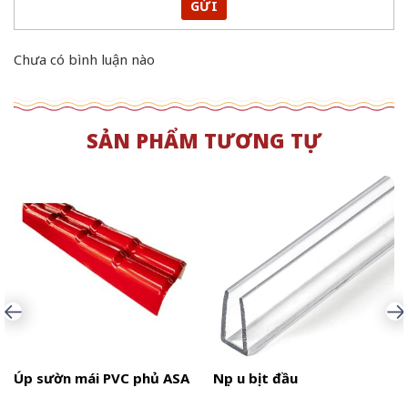
GỬI
Chưa có bình luận nào
SẢN PHẨM TƯƠNG TỰ
Úp sườn mái PVC phủ ASA
Nẹp u bịt đầu