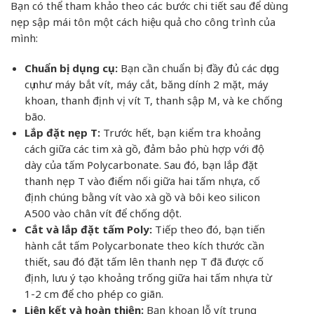
Bạn có thể tham khảo theo các bước chi tiết sau để dùng
nẹp sập mái tôn một cách hiệu quả cho công trình của
mình:
Chuẩn bị dụng cụ:
Bạn cần chuẩn bị đầy đủ các dụng
cụ như máy bắt vít, máy cắt, băng dính 2 mặt, máy
khoan, thanh định vị vít T, thanh sập M, và ke chống
bão.
Lắp đặt nẹp T:
Trước hết, bạn kiểm tra khoảng
cách giữa các tim xà gồ, đảm bảo phù hợp với độ
dày của tấm Polycarbonate. Sau đó, bạn lắp đặt
thanh nẹp T vào điểm nối giữa hai tấm nhựa, cố
định chúng bằng vít vào xà gồ và bôi keo silicon
A500 vào chân vít để chống dột.
Cắt và lắp đặt tấm Poly:
Tiếp theo đó, bạn tiến
hành cắt tấm Polycarbonate theo kích thước cần
thiết, sau đó đặt tấm lên thanh nẹp T đã được cố
định, lưu ý tạo khoảng trống giữa hai tấm nhựa từ
1-2 cm để cho phép co giãn.
Liên kết và hoàn thiện:
Bạn khoan lỗ vít trung