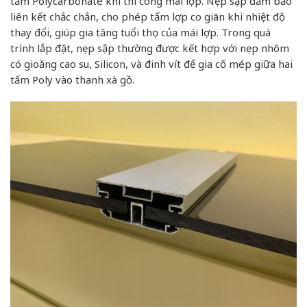
tấm Polycarbonate khi thi công mái lợp. Nẹp sập đảm bảo
liên kết chắc chắn, cho phép tấm lợp co giãn khi nhiệt độ
thay đổi, giúp gia tăng tuổi thọ của mái lợp. Trong quá
trình lắp đặt, nẹp sập thường được kết hợp với nẹp nhôm
có gioăng cao su, Silicon, và đinh vít để gia cố mép giữa hai
tấm Poly vào thanh xà gồ.