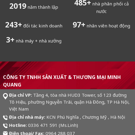
496
+
nhà phân phối cả
2019
năm thành lập
nước
248
+
99
+
đối tác kinh doanh
nhân viên hoạt động
3
+
nhà máy + nhà xưởng
CÔNG TY TNHH SẢN XUẤT & THƯƠNG MẠI MINH
QUANG
Địa chỉ VP:
Tầng 4, tòa nhà HUD3 Tower, số 123 đường
Tô Hiệu, phường Nguyễn Trãi, quận Hà Đông, TP Hà Nội,
Việt Nam
Địa chỉ nhà máy:
KCN Phú Nghĩa , Chương Mỹ , Hà Nội
Hotline:
0336 471 591 (Ms.Linh)
Điện thoại/ Fax:
0964 288 037