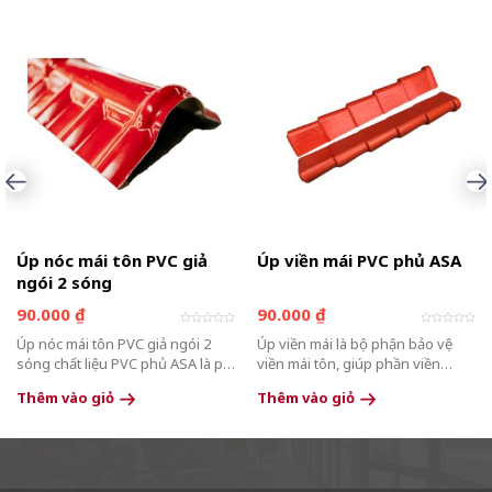
Úp nóc mái tôn PVC giả
Úp viền mái PVC phủ ASA
ngói 2 sóng
90.000
₫
90.000
₫
Được
Được
Úp nóc mái tôn PVC giả ngói 2
Úp viền mái là bộ phận bảo vệ
xếp
xếp
hạng
hạng
sóng chất liệu PVC phủ ASA là phụ
viền mái tôn, giúp phần viền
0
0
5
5
kiện lợp mái cực kỳ phù hợp với
không bị đọng nước. Được tạo
sao
sao
Thêm vào giỏ
Thêm vào giỏ
điều kiện thời tiết Việt Nam.
thành từ chất liệu nhựa PVC phủ
Không chỉ mang lại độ bền cao,
ASA theo tiêu chuẩn sản xuất
khả năng chống thời tiết và
Châu Âu, đây là lựa chọn đáng tin
chống UV hiệu quả mà còn giúp
cậy cho hầu hết nhu cầu lợp mái
duy trì vẻ đẹp lâu...
tại Việt Nam vì độ bền...