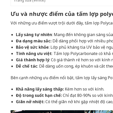
Trắng sữa (White)
Ưu và nhược điểm của tấm lợp pol
Với những ưu điểm vượt trội dưới đây, tấm lợp Polyc
Lấy sáng tự nhiên
: Mang đến không gian sáng sủa
Đa dạng màu sắc:
Dễ dàng phối hợp với nhiều phon
Bảo vệ sức khỏe
: Lớp phủ kháng tia UV bảo vệ ngườ
Tính năng ưu việt
: Tấm lợp Polycarbonate có khả 
Giá thành hợp lý
: Có giá thành rẻ hơn so với kín
Dễ chế tác
: Dễ dàng uốn cong, ép khuôn và cắt the
Bên cạnh những ưu điểm nổi bật, tấm lợp lấy sáng Po
Khả năng lấy sáng thấp:
Kém hơn so với kính.
Độ trong suốt hạn chế:
Chỉ đạt 80-90% so với kính
Giãn nở nhiệt:
Có thể giãn nở khi gặp nhiệt độ cao, 