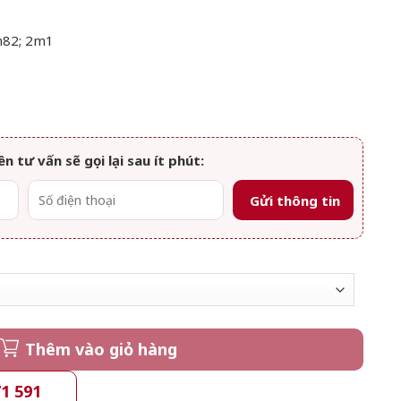
m82; 2m1
ên tư vấn sẽ gọi lại sau ít phút:
Thêm vào giỏ hàng
71 591