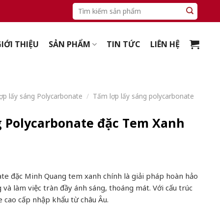
Tìm
kiếm:
IỚI THIỆU
SẢN PHẨM
TIN TỨC
LIÊN HỆ
ợp lấy sáng Polycarbonate
/
Tấm lợp lấy sáng polycarbonate
g Polycarbonate đặc Tem Xanh
te đặc Minh Quang tem xanh chính là giải pháp hoàn hảo
và làm việc tràn đầy ánh sáng, thoáng mát. Với cấu trúc
e cao cấp nhập khẩu từ châu Âu.