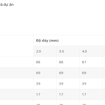
và dự án
Độ dày (mm)
2.0
3.0
4.0
88
88
87
69
69
69
39
39
39
17
17
17